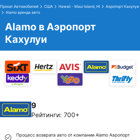
Прокат Автомобилей
США
Hawaii - Maui Island, HI
Аэропорт Кахулуи
Alamo аренда авто
Alamo в Аэропорт
Кахулуи
9
Рейтинги
:
700+
Процесс возврата авто от компании Alamo Аэропорт