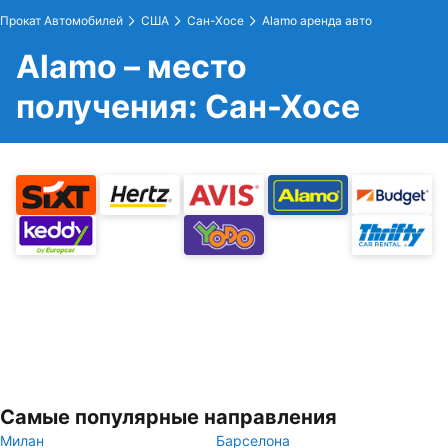
Прокат Автомобилей
США
Сан-Хосе
Alamo аренда авто
Alamo – место
получения: Сан-Хосе
Самые популярные направления
Милан
Барселона