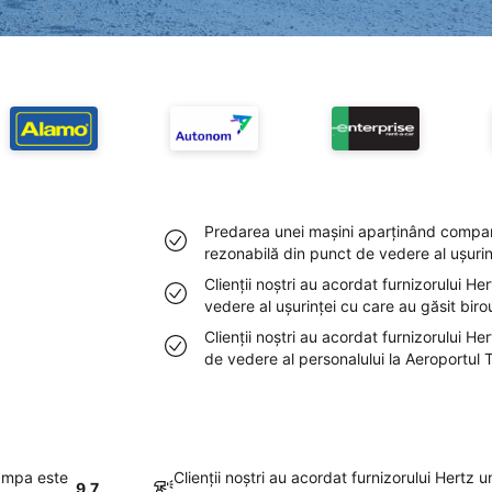
Predarea unei maşini aparţinând compan
rezonabilă din punct de vedere al uşurinţ
Clienţii noştri au acordat furnizorului He
vedere al uşurinţei cu care au găsit biro
Clienţii noştri au acordat furnizorului He
de vedere al personalului la Aeroportul
Tampa este
Clienţii noştri au acordat furnizorului Hertz 
9.7