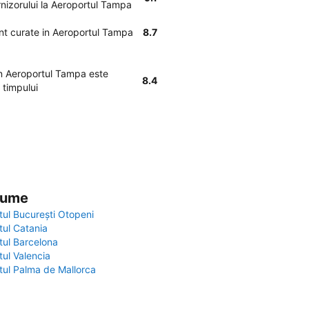
urnizorului la Aeroportul Tampa
unt curate in Aeroportul Tampa
8.7
 in Aeroportul Tampa este
8.4
 timpului
 lume
tul București Otopeni
tul Catania
tul Barcelona
tul Valencia
tul Palma de Mallorca