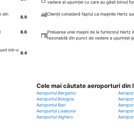
vedere al uşurinţei cu care au găsit biroul f
n din
Clienţii consideră faptul ca maşinile Hertz s
8.9
t
8.6
Preluarea unei maşini de la furnizorul Hertz
rezonabilă din punct de vedere a uşurinţei şi
unt intr-o
8.4
Cele mai căutate aeroporturi din
Aeroportul Bergamo
Aeropor
Aeroportul Bologna
Aeropor
Aeroportul Bari
Aeropor
Aeroportul Lisabona
Aeropor
Aeroportul Alghero
Aeropor