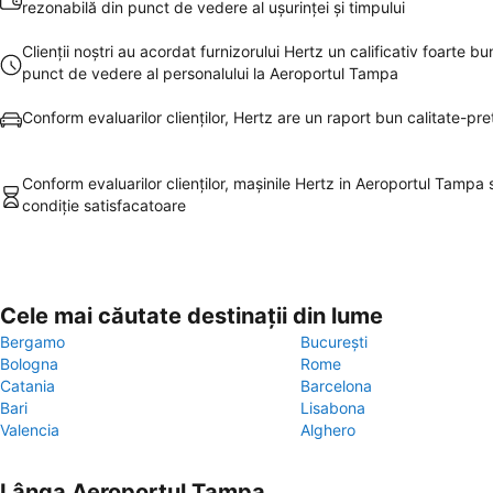
rezonabilă din punct de vedere al uşurinţei şi timpului
Clienţii noştri au acordat furnizorului Hertz un calificativ foarte bu
punct de vedere al personalului la Aeroportul Tampa
Conform evaluarilor clienţilor, Hertz are un raport bun calitate-pre
Conform evaluarilor clienţilor, maşinile Hertz in Aeroportul Tampa s
condiţie satisfacatoare
Cele mai căutate destinații din lume
Bergamo
București
Bologna
Rome
Catania
Barcelona
Bari
Lisabona
Valencia
Alghero
Lânga Aeroportul Tampa