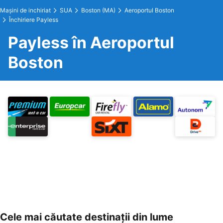
Maşini de inchiriat
SUA
Boston (MA)
Aeroportul Boston
Închiriere Payless
Payless în Aeroportul
Boston
Cele mai căutate destinații din lume