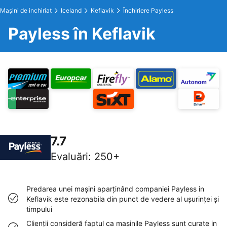
Maşini de inchiriat
Iceland
Keflavik
Închiriere Payless
Payless în Keflavik
7.7
Evaluări
:
250+
Predarea unei maşini aparţinând companiei Payless in
Keflavik este rezonabila din punct de vedere al uşurinţei şi
timpului
Clienţii consideră faptul ca maşinile Payless sunt curate in