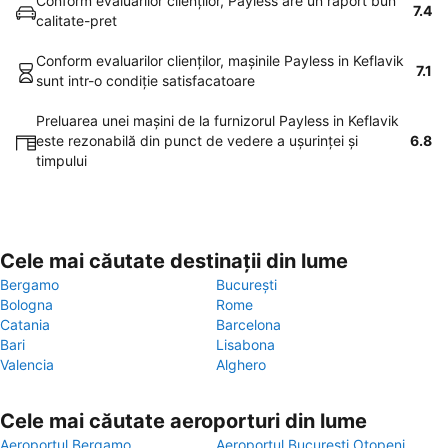
Conform evaluarilor clienţilor, Payless are un raport bun
7.4
calitate-pret
Conform evaluarilor clienţilor, maşinile Payless in Keflavik
7.1
sunt intr-o condiţie satisfacatoare
Preluarea unei maşini de la furnizorul Payless in Keflavik
este rezonabilă din punct de vedere a uşurinţei şi
6.8
timpului
Cele mai căutate destinații din lume
Bergamo
București
Bologna
Rome
Catania
Barcelona
Bari
Lisabona
Valencia
Alghero
Cele mai căutate aeroporturi din lume
Aeroportul Bergamo
Aeroportul București Otopeni