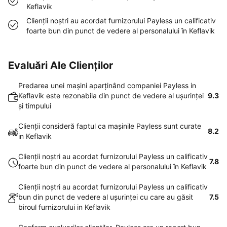
Keflavik
Clienţii noştri au acordat furnizorului Payless un calificativ
foarte bun din punct de vedere al personalului în Keflavik
Evaluări Ale Clienților
Predarea unei maşini aparţinând companiei Payless in
Keflavik este rezonabila din punct de vedere al uşurinţei
9.3
şi timpului
Clienţii consideră faptul ca maşinile Payless sunt curate
8.2
in Keflavik
Clienţii noştri au acordat furnizorului Payless un calificativ
7.8
foarte bun din punct de vedere al personalului în Keflavik
Clienţii noştri au acordat furnizorului Payless un calificativ
bun din punct de vedere al uşurinţei cu care au găsit
7.5
biroul furnizorului in Keflavik