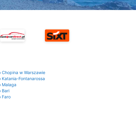
a
o Chopina w Warszawie
o Katania-Fontanarossa
o Malaga
 Bari
o Faro