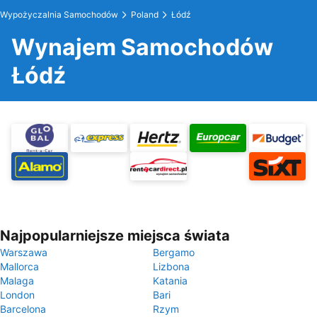
Wypożyczalnia Samochodów
Poland
Łódź
Wynajem Samochodów
Łódź
Najpopularniejsze miejsca świata
Warszawa
Bergamo
Mallorca
Lizbona
Malaga
Katania
London
Bari
Barcelona
Rzym