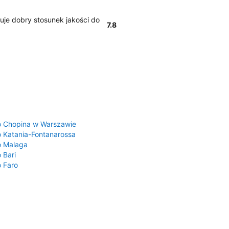
uje dobry stosunek jakości do
7.8
a
o Chopina w Warszawie
o Katania-Fontanarossa
o Malaga
 Bari
o Faro