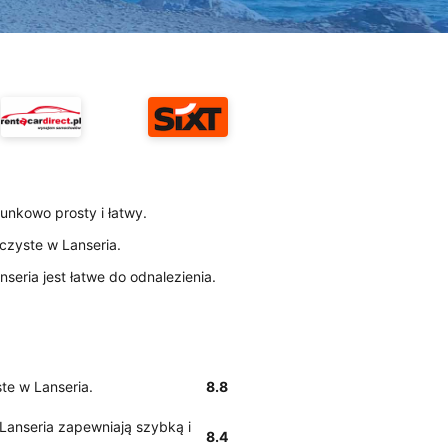
sunkowo prosty i łatwy.
 czyste w Lanseria.
anseria jest łatwe do odnalezienia.
ste w Lanseria.
8.8
w Lanseria zapewniają szybką i
8.4