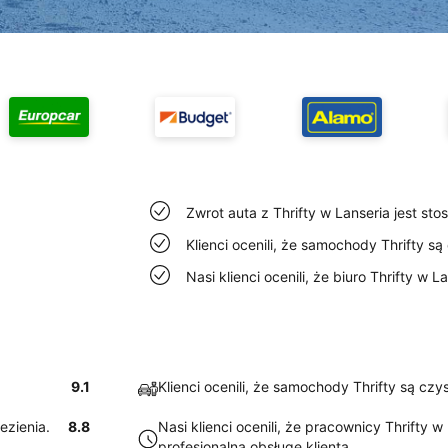
Zwrot auta z Thrifty w Lanseria jest sto
Klienci ocenili, że samochody Thrifty są
Nasi klienci ocenili, że biuro Thrifty w L
9.1
Klienci ocenili, że samochody Thrifty są czy
lezienia.
8.8
Nasi klienci ocenili, że pracownicy Thrifty 
profesjonalną obsługę klienta.