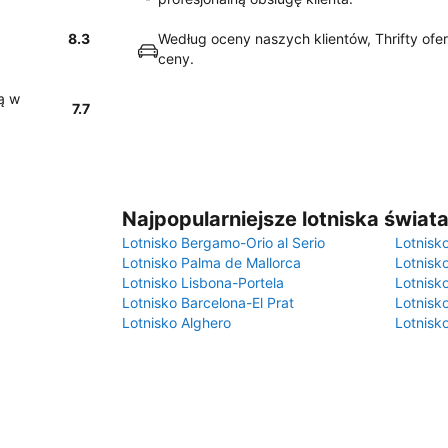
8.3
Według oceny naszych klientów, Thrifty ofer
ceny.
ą w
7.7
Najpopularniejsze lotniska świat
Lotnisko Bergamo-Orio al Serio
Lotnisk
Lotnisko Palma de Mallorca
Lotnisk
Lotnisko Lisbona-Portela
Lotnisk
Lotnisko Barcelona-El Prat
Lotnisko
Lotnisko Alghero
Lotnisk