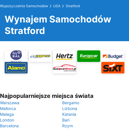
Wypożyczalnia Samochodów
USA
Stratford
Wynajem Samochodów
Stratford
Najpopularniejsze miejsca świata
Warszawa
Bergamo
Mallorca
Lizbona
Malaga
Katania
London
Bari
Barcelona
Rzym