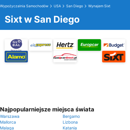
Wypożyczalnia Samochodów
USA
San Diego
Wynajem Sixt
Sixt w San Diego
Najpopularniejsze miejsca świata
Warszawa
Bergamo
Mallorca
Lizbona
Malaga
Katania