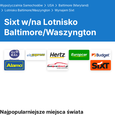
Wypożyczalnia Samochodów
USA
Baltimore (Maryland)
Lotnisko Baltimore/Waszyngton
Wynajem Sixt
Sixt w/na Lotnisko
Baltimore/Waszyngton
Najpopularniejsze miejsca świata