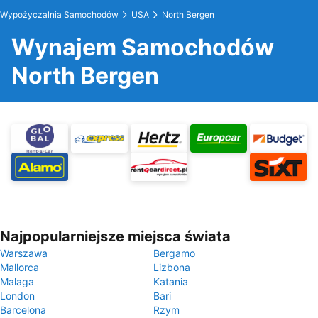
Wypożyczalnia Samochodów
USA
North Bergen
Wynajem Samochodów
North Bergen
Najpopularniejsze miejsca świata
Warszawa
Bergamo
Mallorca
Lizbona
Malaga
Katania
London
Bari
Barcelona
Rzym