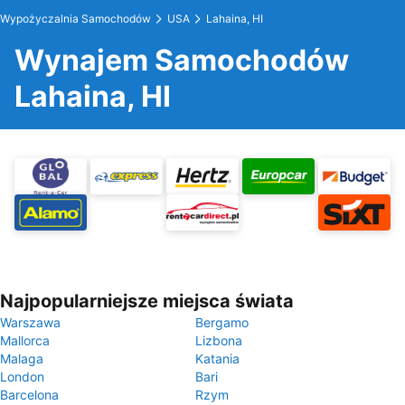
Wypożyczalnia Samochodów
USA
Lahaina, HI
Wynajem Samochodów
Lahaina, HI
Najpopularniejsze miejsca świata
Warszawa
Bergamo
Mallorca
Lizbona
Malaga
Katania
London
Bari
Barcelona
Rzym