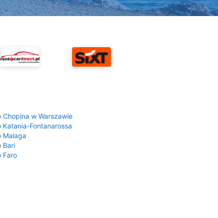
a
o Chopina w Warszawie
o Katania-Fontanarossa
o Malaga
 Bari
o Faro