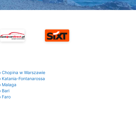
a
o Chopina w Warszawie
o Katania-Fontanarossa
o Malaga
 Bari
o Faro