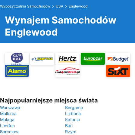
Wypożyczalnia Samochodów
USA
Englewood
Wynajem Samochodów
Englewood
Najpopularniejsze miejsca świata
Warszawa
Bergamo
Mallorca
Lizbona
Malaga
Katania
London
Bari
Barcelona
Rzym