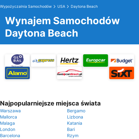
Wypożyczalnia Samochodów
USA
Daytona Beach
Wynajem Samochodów
Daytona Beach
Najpopularniejsze miejsca świata
Warszawa
Bergamo
Mallorca
Lizbona
Malaga
Katania
London
Bari
Barcelona
Rzym