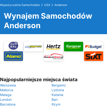
Wypożyczalnia Samochodów
USA
Anderson
Wynajem Samochodów
Anderson
Najpopularniejsze miejsca świata
Warszawa
Bergamo
Mallorca
Lizbona
Malaga
Katania
London
Bari
Barcelona
Rzym