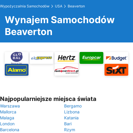
Wypożyczalnia Samochodów
USA
Beaverton
Wynajem Samochodów
Beaverton
Najpopularniejsze miejsca świata
Warszawa
Bergamo
Mallorca
Lizbona
Malaga
Katania
London
Bari
Barcelona
Rzym