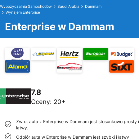
Wypożyczalnia Samochodów
Saudi Arabia
Dammam
Wynajem Enterprise
Enterprise w Dammam
7.8
Oceny
:
20+
Zwrot auta z Enterprise w Dammam jest stosunkowo prosty i
łatwy.
Odbiór auta w Enterprise w Dammam jest szybki i łatwy