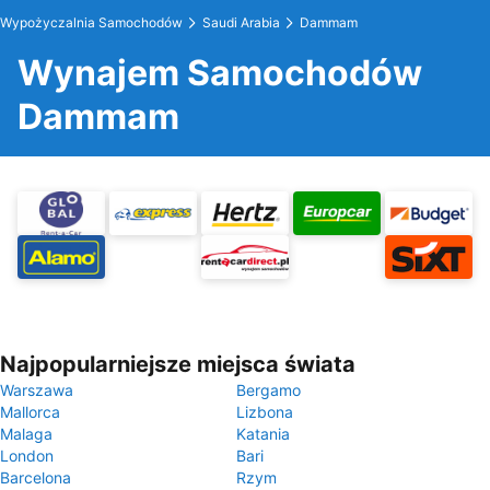
Wypożyczalnia Samochodów
Saudi Arabia
Dammam
Wynajem Samochodów
Dammam
Najpopularniejsze miejsca świata
Warszawa
Bergamo
Mallorca
Lizbona
Malaga
Katania
London
Bari
Barcelona
Rzym