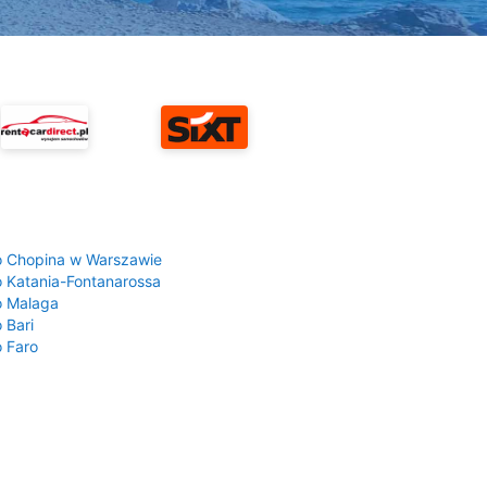
a
o Chopina w Warszawie
o Katania-Fontanarossa
o Malaga
 Bari
o Faro