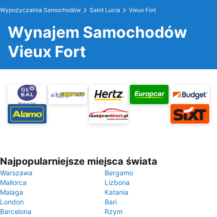
Wypożyczalnia Samochodów
Saint Lucia
Vieux Fort
Wynajem Samochodów
Vieux Fort
Najpopularniejsze miejsca świata
Warszawa
Bergamo
Mallorca
Lizbona
Malaga
Katania
London
Bari
Barcelona
Rzym