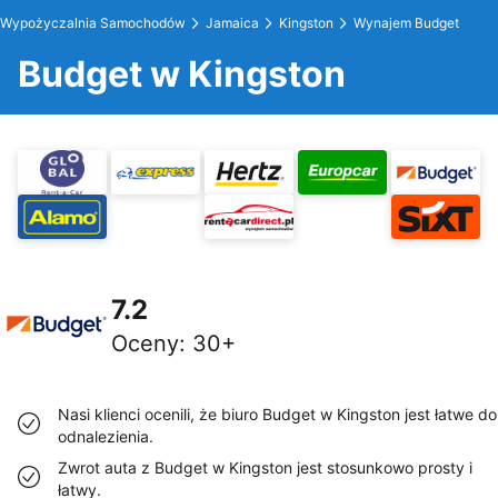
Wypożyczalnia Samochodów
Jamaica
Kingston
Wynajem Budget
Budget w Kingston
7.2
Oceny
:
30+
Nasi klienci ocenili, że biuro Budget w Kingston jest łatwe do
odnalezienia.
Zwrot auta z Budget w Kingston jest stosunkowo prosty i
łatwy.