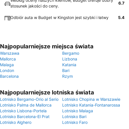
Według oceny naszych klientów, Budget oferuje dobry
6.7
stosunek jakości do ceny.
Odbiór auta w Budget w Kingston jest szybki i łatwy
5.4
Najpopularniejsze miejsca świata
Warszawa
Bergamo
Mallorca
Lizbona
Malaga
Katania
London
Bari
Barcelona
Rzym
Najpopularniejsze lotniska świata
Lotnisko Bergamo-Orio al Serio
Lotnisko Chopina w Warszawie
Lotnisko Palma de Mallorca
Lotnisko Katania-Fontanarossa
Lotnisko Lisbona-Portela
Lotnisko Malaga
Lotnisko Barcelona-El Prat
Lotnisko Bari
Lotnisko Alghero
Lotnisko Faro