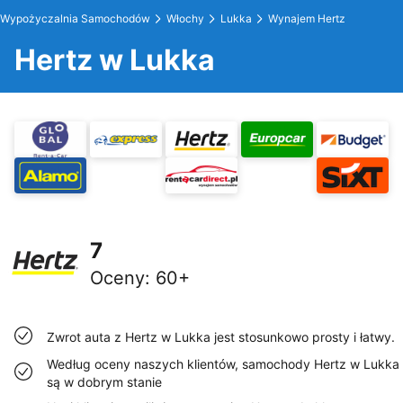
Wypożyczalnia Samochodów
Włochy
Lukka
Wynajem Hertz
Hertz w Lukka
7
Oceny
:
60+
Zwrot auta z Hertz w Lukka jest stosunkowo prosty i łatwy.
Według oceny naszych klientów, samochody Hertz w Lukka
są w dobrym stanie