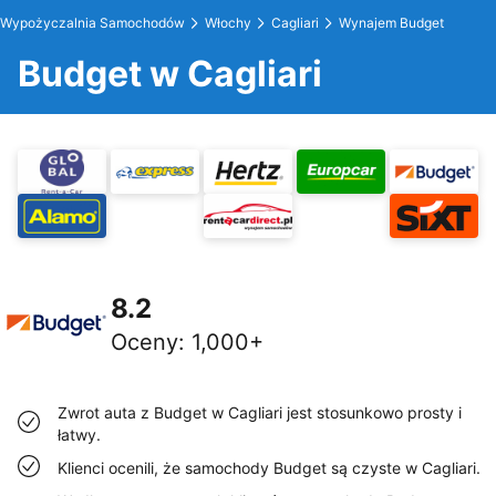
Wypożyczalnia Samochodów
Włochy
Cagliari
Wynajem Budget
Budget w Cagliari
8.2
Oceny
:
1,000+
Zwrot auta z Budget w Cagliari jest stosunkowo prosty i
łatwy.
Klienci ocenili, że samochody Budget są czyste w Cagliari.