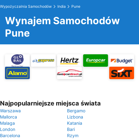
Wypożyczalnia Samochodów
India
Pune
Wynajem Samochodów
Pune
Najpopularniejsze miejsca świata
Warszawa
Bergamo
Mallorca
Lizbona
Malaga
Katania
London
Bari
Barcelona
Rzym