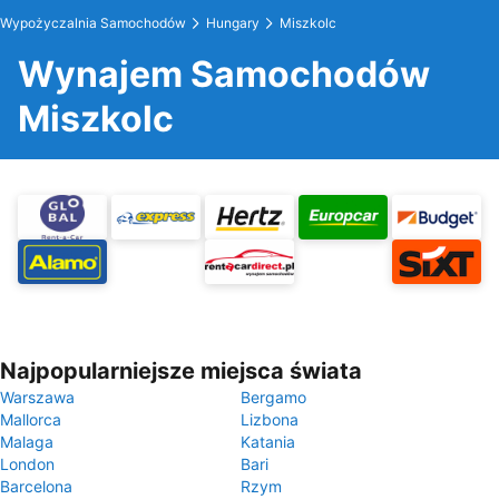
Wypożyczalnia Samochodów
Hungary
Miszkolc
Wynajem Samochodów
Miszkolc
Najpopularniejsze miejsca świata
Warszawa
Bergamo
Mallorca
Lizbona
Malaga
Katania
London
Bari
Barcelona
Rzym