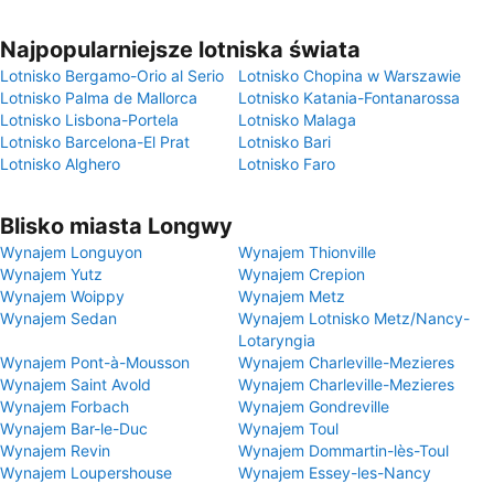
Najpopularniejsze lotniska świata
Lotnisko Bergamo-Orio al Serio
Lotnisko Chopina w Warszawie
Lotnisko Palma de Mallorca
Lotnisko Katania-Fontanarossa
Lotnisko Lisbona-Portela
Lotnisko Malaga
Lotnisko Barcelona-El Prat
Lotnisko Bari
Lotnisko Alghero
Lotnisko Faro
Blisko miasta Longwy
Wynajem Longuyon
Wynajem Thionville
Wynajem Yutz
Wynajem Crepion
Wynajem Woippy
Wynajem Metz
Wynajem Sedan
Wynajem Lotnisko Metz/Nancy-
Lotaryngia
Wynajem Pont-à-Mousson
Wynajem Charleville-Mezieres
Wynajem Saint Avold
Wynajem Charleville-Mezieres
Wynajem Forbach
Wynajem Gondreville
Wynajem Bar-le-Duc
Wynajem Toul
Wynajem Revin
Wynajem Dommartin-lès-Toul
Wynajem Loupershouse
Wynajem Essey-les-Nancy