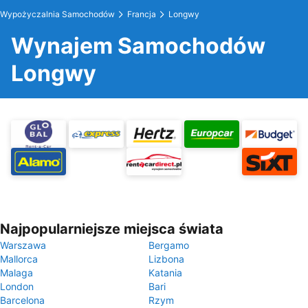
Wypożyczalnia Samochodów
Francja
Longwy
Wynajem Samochodów
Longwy
Najpopularniejsze miejsca świata
Warszawa
Bergamo
Mallorca
Lizbona
Malaga
Katania
London
Bari
Barcelona
Rzym