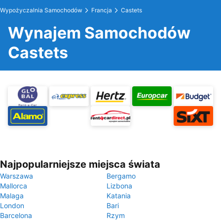
Wypożyczalnia Samochodów
Francja
Castets
Wynajem Samochodów
Castets
Najpopularniejsze miejsca świata
Warszawa
Bergamo
Mallorca
Lizbona
Malaga
Katania
London
Bari
Barcelona
Rzym