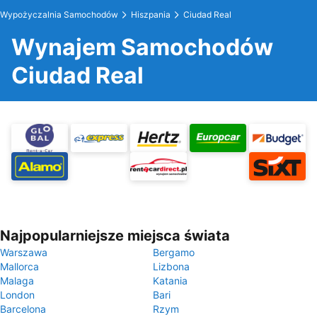
Wypożyczalnia Samochodów
Hiszpania
Ciudad Real
Wynajem Samochodów
Ciudad Real
Najpopularniejsze miejsca świata
Warszawa
Bergamo
Mallorca
Lizbona
Malaga
Katania
London
Bari
Barcelona
Rzym