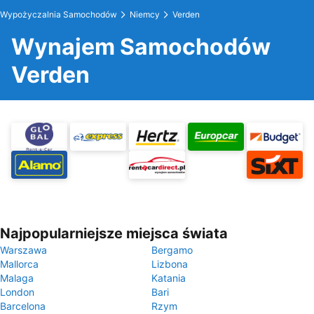
Wypożyczalnia Samochodów
Niemcy
Verden
Wynajem Samochodów
Verden
Najpopularniejsze miejsca świata
Warszawa
Bergamo
Mallorca
Lizbona
Malaga
Katania
London
Bari
Barcelona
Rzym