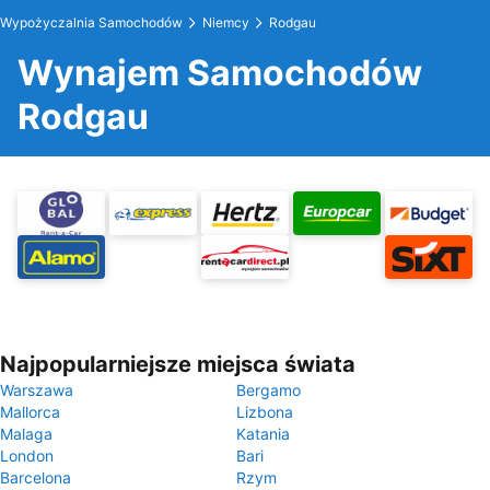
Wypożyczalnia Samochodów
Niemcy
Rodgau
Wynajem Samochodów
Rodgau
Najpopularniejsze miejsca świata
Warszawa
Bergamo
Mallorca
Lizbona
Malaga
Katania
London
Bari
Barcelona
Rzym