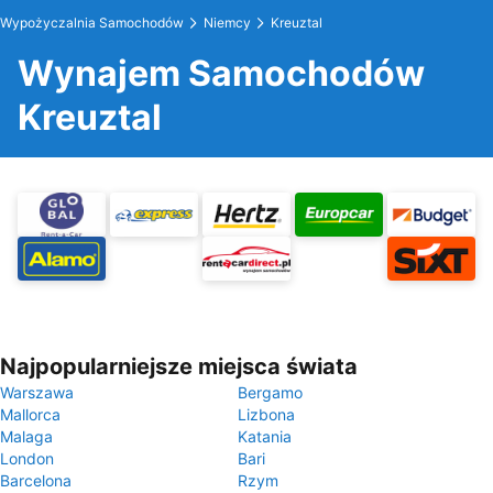
Wypożyczalnia Samochodów
Niemcy
Kreuztal
Wynajem Samochodów
Kreuztal
Najpopularniejsze miejsca świata
Warszawa
Bergamo
Mallorca
Lizbona
Malaga
Katania
London
Bari
Barcelona
Rzym