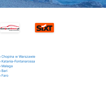
a
o Chopina w Warszawie
o Katania-Fontanarossa
o Malaga
 Bari
o Faro