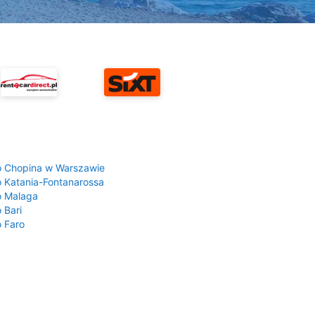
a
o Chopina w Warszawie
o Katania-Fontanarossa
o Malaga
 Bari
o Faro