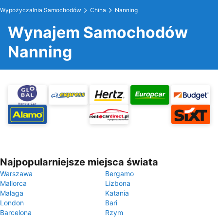
Wypożyczalnia Samochodów
China
Nanning
Wynajem Samochodów
Nanning
Najpopularniejsze miejsca świata
Warszawa
Bergamo
Mallorca
Lizbona
Malaga
Katania
London
Bari
Barcelona
Rzym