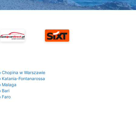
a
o Chopina w Warszawie
o Katania-Fontanarossa
o Malaga
 Bari
o Faro