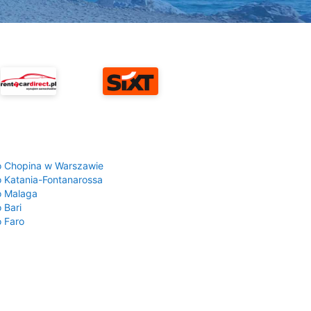
a
o Chopina w Warszawie
o Katania-Fontanarossa
o Malaga
 Bari
o Faro