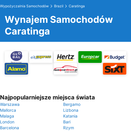
Wypożyczalnia Samochodów
Brazil
Caratinga
Wynajem Samochodów
Caratinga
Najpopularniejsze miejsca świata
Warszawa
Bergamo
Mallorca
Lizbona
Malaga
Katania
London
Bari
Barcelona
Rzym