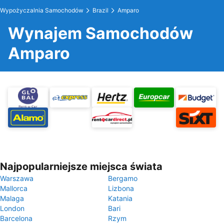
Wypożyczalnia Samochodów
Brazil
Amparo
Wynajem Samochodów
Amparo
Najpopularniejsze miejsca świata
Warszawa
Bergamo
Mallorca
Lizbona
Malaga
Katania
London
Bari
Barcelona
Rzym