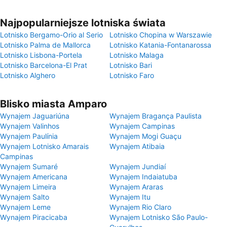
Najpopularniejsze lotniska świata
Lotnisko Bergamo-Orio al Serio
Lotnisko Chopina w Warszawie
Lotnisko Palma de Mallorca
Lotnisko Katania-Fontanarossa
Lotnisko Lisbona-Portela
Lotnisko Malaga
Lotnisko Barcelona-El Prat
Lotnisko Bari
Lotnisko Alghero
Lotnisko Faro
Blisko miasta Amparo
Wynajem Jaguariúna
Wynajem Bragança Paulista
Wynajem Valinhos
Wynajem Campinas
Wynajem Paulínia
Wynajem Mogi Guaçu
Wynajem Lotnisko Amarais
Wynajem Atibaia
Campinas
Wynajem Sumaré
Wynajem Jundiaí
Wynajem Americana
Wynajem Indaiatuba
Wynajem Limeira
Wynajem Araras
Wynajem Salto
Wynajem Itu
Wynajem Leme
Wynajem Rio Claro
Wynajem Piracicaba
Wynajem Lotnisko São Paulo-