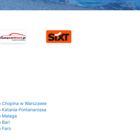
a
o Chopina w Warszawie
o Katania-Fontanarossa
o Malaga
 Bari
o Faro