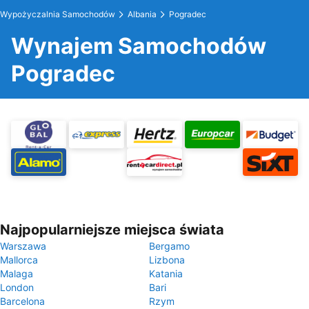
Wypożyczalnia Samochodów
Albania
Pogradec
Wynajem Samochodów
Pogradec
Najpopularniejsze miejsca świata
Warszawa
Bergamo
Mallorca
Lizbona
Malaga
Katania
London
Bari
Barcelona
Rzym