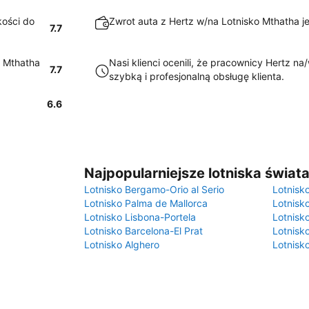
kości do
Zwrot auta z Hertz w/na Lotnisko Mthatha je
7.7
o Mthatha
Nasi klienci ocenili, że pracownicy Hertz n
7.7
szybką i profesjonalną obsługę klienta.
6.6
Najpopularniejsze lotniska świat
Lotnisko Bergamo-Orio al Serio
Lotnisk
Lotnisko Palma de Mallorca
Lotnisk
Lotnisko Lisbona-Portela
Lotnisk
Lotnisko Barcelona-El Prat
Lotnisko
Lotnisko Alghero
Lotnisk