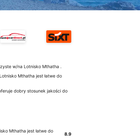
czyste w/na Lotnisko Mthatha .
 Lotnisko Mthatha jest łatwe do
feruje dobry stosunek jakości do
nisko Mthatha jest łatwe do
8.9