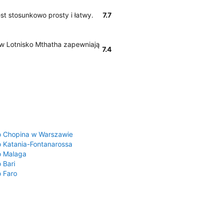
st stosunkowo prosty i łatwy.
7.7
a/w Lotnisko Mthatha zapewniają
7.4
a
o Chopina w Warszawie
o Katania-Fontanarossa
o Malaga
 Bari
o Faro