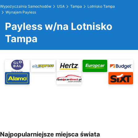
Wypożyczalnia Samochodów
USA
Tampa
Lotnisko Tampa
Wynajem Payless
Payless w/na Lotnisko
Tampa
Najpopularniejsze miejsca świata