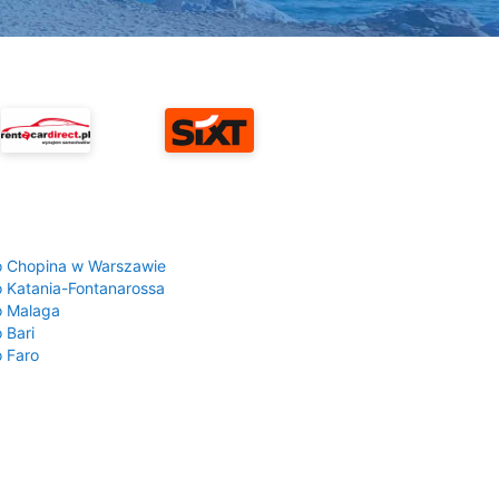
a
o Chopina w Warszawie
o Katania-Fontanarossa
o Malaga
 Bari
o Faro