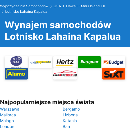
Wypożyczalnia Samochodów
USA
Hawaii - Maui Island, HI
Lotnisko Lahaina Kapalua
Wynajem samochodów
Lotnisko Lahaina Kapalua
Najpopularniejsze miejsca świata
Warszawa
Bergamo
Mallorca
Lizbona
Malaga
Katania
London
Bari