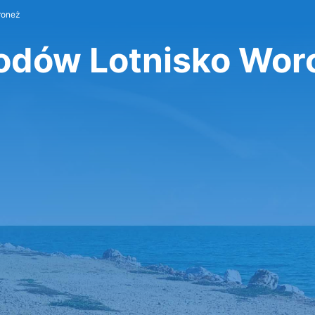
roneż
dów Lotnisko Wor