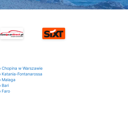
a
o Chopina w Warszawie
o Katania-Fontanarossa
o Malaga
 Bari
o Faro