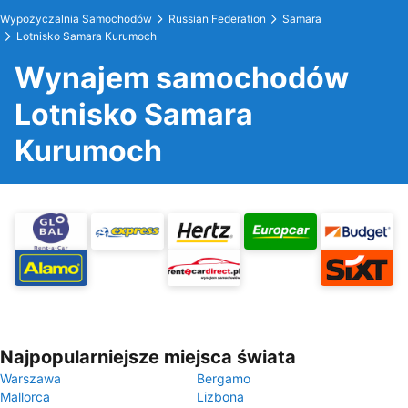
Wypożyczalnia Samochodów
Russian Federation
Samara
Lotnisko Samara Kurumoch
Wynajem samochodów
Lotnisko Samara
Kurumoch
Najpopularniejsze miejsca świata
Warszawa
Bergamo
Mallorca
Lizbona