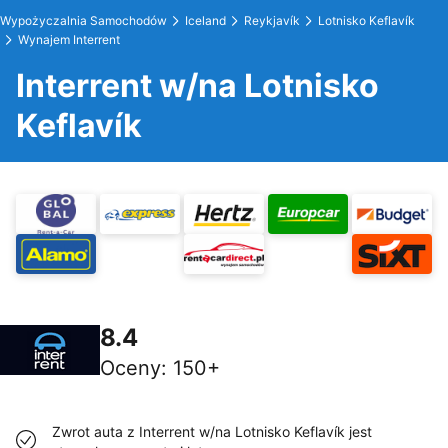
Wypożyczalnia Samochodów
Iceland
Reykjavík
Lotnisko Keflavík
Wynajem Interrent
Interrent w/na Lotnisko
Keflavík
8.4
Oceny
:
150+
Zwrot auta z Interrent w/na Lotnisko Keflavík jest