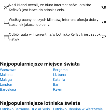
Nasi klienci ocenili, że biuro Interrent na/w Lotnisko
7.9
Keflavík jest łatwe do odnalezienia.
Według oceny naszych klientów, Interrent oferuje dobry
7.8
stosunek jakości do ceny.
Odbiór auta w Interrent na/w Lotnisko Keflavík jest szybki
7.7
i łatwy
Najpopularniejsze miejsca świata
Warszawa
Bergamo
Mallorca
Lizbona
Malaga
Katania
London
Bari
Barcelona
Rzym
Najpopularniejsze lotniska świata
Lotnisko Bergamo-Orio al Serio
Lotnisko Chopina w Warszawie